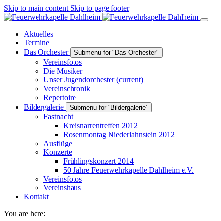
Skip to main content
Skip to page footer
Aktuelles
Termine
Das Orchester
Submenu for "Das Orchester"
Vereinsfotos
Die Musiker
Unser Jugendorchester
(current)
Vereinschronik
Repertoire
Bildergalerie
Submenu for "Bildergalerie"
Fastnacht
Kreisnarrentreffen 2012
Rosenmontag Niederlahnstein 2012
Ausflüge
Konzerte
Frühlingskonzert 2014
50 Jahre Feuerwehrkapelle Dahlheim e.V.
Vereinsfotos
Vereinshaus
Kontakt
You are here: