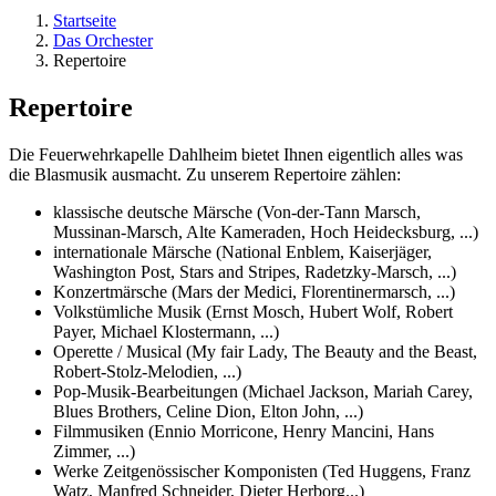
Startseite
Das Orchester
Repertoire
Repertoire
Die Feuerwehrkapelle Dahlheim bietet Ihnen eigentlich alles was
die Blasmusik ausmacht. Zu unserem Repertoire zählen:
klassische deutsche Märsche (Von-der-Tann Marsch,
Mussinan-Marsch, Alte Kameraden, Hoch Heidecksburg, ...)
internationale Märsche (National Enblem, Kaiserjäger,
Washington Post, Stars and Stripes, Radetzky-Marsch, ...)
Konzertmärsche (Mars der Medici, Florentinermarsch, ...)
Volkstümliche Musik (Ernst Mosch, Hubert Wolf, Robert
Payer, Michael Klostermann, ...)
Operette / Musical (My fair Lady, The Beauty and the Beast,
Robert-Stolz-Melodien, ...)
Pop-Musik-Bearbeitungen (Michael Jackson, Mariah Carey,
Blues Brothers, Celine Dion, Elton John, ...)
Filmmusiken (Ennio Morricone, Henry Mancini, Hans
Zimmer, ...)
Werke Zeitgenössischer Komponisten (Ted Huggens, Franz
Watz, Manfred Schneider, Dieter Herborg...)