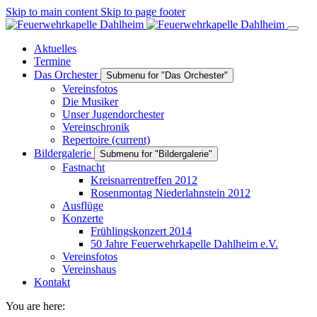
Skip to main content
Skip to page footer
Aktuelles
Termine
Das Orchester
Submenu for "Das Orchester"
Vereinsfotos
Die Musiker
Unser Jugendorchester
Vereinschronik
Repertoire
(current)
Bildergalerie
Submenu for "Bildergalerie"
Fastnacht
Kreisnarrentreffen 2012
Rosenmontag Niederlahnstein 2012
Ausflüge
Konzerte
Frühlingskonzert 2014
50 Jahre Feuerwehrkapelle Dahlheim e.V.
Vereinsfotos
Vereinshaus
Kontakt
You are here: